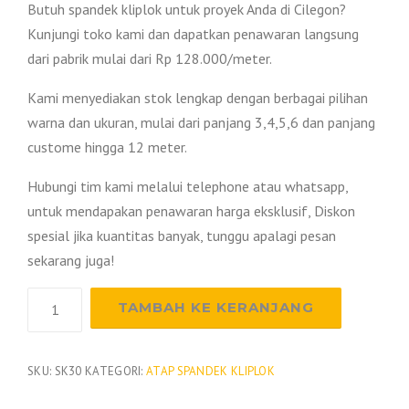
Butuh spandek kliplok untuk proyek Anda di Cilegon?
Kunjungi toko kami dan dapatkan penawaran langsung
dari pabrik mulai dari Rp 128.000/meter.
Kami menyediakan stok lengkap dengan berbagai pilihan
warna dan ukuran, mulai dari panjang 3,4,5,6 dan panjang
custome hingga 12 meter.
Hubungi tim kami melalui telephone atau whatsapp,
untuk mendapakan penawaran harga eksklusif, Diskon
spesial jika kuantitas banyak, tunggu apalagi pesan
sekarang juga!
Kuantitas
TAMBAH KE KERANJANG
Harga
Spandek
Kliplok
SKU:
SK30
KATEGORI:
ATAP SPANDEK KLIPLOK
Cilegon