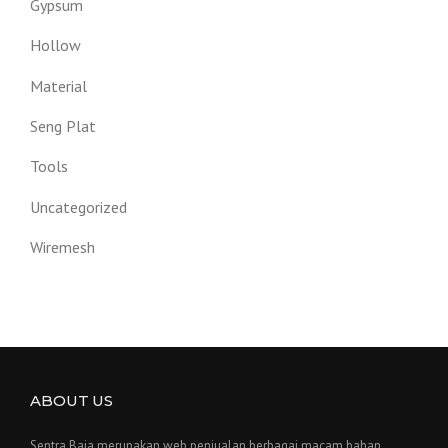
Gypsum
Hollow
Material
Seng Plat
Tools
Uncategorized
Wiremesh
ABOUT US
Sentra Baja merupakan web penjualan berbagai macam bahan