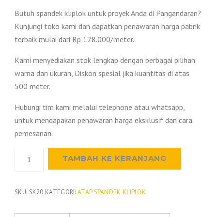
Butuh spandek kliplok untuk proyek Anda di Pangandaran?
Kunjungi toko kami dan dapatkan penawaran harga pabrik
terbaik mulai dari Rp 128.000/meter.
Kami menyediakan stok lengkap dengan berbagai pilihan
warna dan ukuran, Diskon spesial jika kuantitas di atas
500 meter.
Hubungi tim kami melalui telephone atau whatsapp,
untuk mendapakan penawaran harga eksklusif dan cara
pemesanan.
Kuantitas
TAMBAH KE KERANJANG
Harga
Spandek
Kliplok
SKU:
SK20
KATEGORI:
ATAP SPANDEK KLIPLOK
Pangandaran