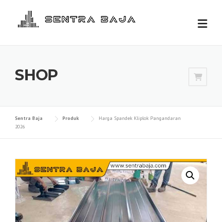
Skip
to
content
SHOP
Sentra Baja
Produk
Harga Spandek Kliplok Pangandaran
2026