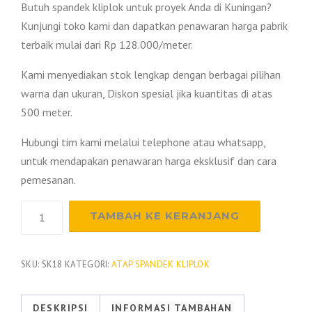
Butuh spandek kliplok untuk proyek Anda di Kuningan?
Kunjungi toko kami dan dapatkan penawaran harga pabrik
terbaik mulai dari Rp 128.000/meter.
Kami menyediakan stok lengkap dengan berbagai pilihan
warna dan ukuran, Diskon spesial jika kuantitas di atas
500 meter.
Hubungi tim kami melalui telephone atau whatsapp,
untuk mendapakan penawaran harga eksklusif dan cara
pemesanan.
Kuantitas
TAMBAH KE KERANJANG
Harga
Spandek
Kliplok
SKU:
SK18
KATEGORI:
ATAP SPANDEK KLIPLOK
Kuningan
2026
DESKRIPSI
INFORMASI TAMBAHAN