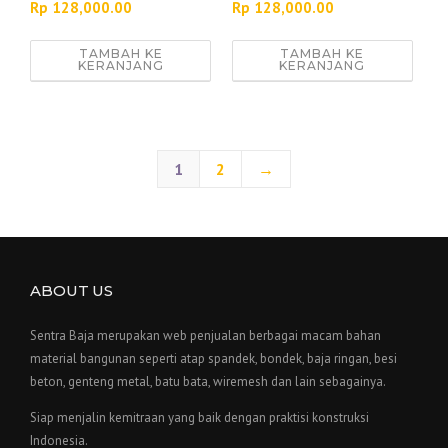
Rp
128,000.00
Rp
128,000.00
TAMBAH KE
TAMBAH KE
KERANJANG
KERANJANG
1
2
→
ABOUT US
Sentra Baja merupakan web penjualan berbagai macam bahan
material bangunan seperti atap spandek, bondek, baja ringan, besi
beton, genteng metal, batu bata, wiremesh dan lain sebagainya.
Siap menjalin kemitraan yang baik dengan praktisi konstruksi
Indonesia.