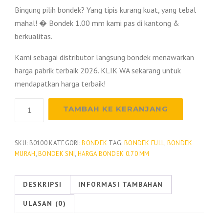
a
r
Bingung pilih bondek? Yang tipis kurang kuat, yang tebal
r
g
mahal! � Bondek 1.00 mm kami pas di kantong &
berkualitas.
g
a
Kami sebagai distributor langsung bondek menawarkan
harga pabrik terbaik 2026. KLIK WA sekarang untuk
a
a
mendapatkan harga terbaik!
s
s
Kuantitas
TAMBAH KE KERANJANG
Bondek
a
l
Tebal
1
SKU:
B0100
KATEGORI:
BONDEK
TAG:
BONDEK FULL
,
BONDEK
a
i
MURAH
,
BONDEK SNI
,
HARGA BONDEK 0.70 MM
mm
t
n
DESKRIPSI
INFORMASI TAMBAHAN
i
y
ULASAN (0)