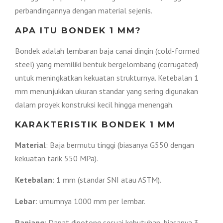
R
p
perbandingannya dengan material sejenis.
APA ITU BONDEK 1 MM?
p
Bondek adalah lembaran baja canai dingin (cold-formed
2
steel) yang memiliki bentuk bergelombang (corrugated)
untuk meningkatkan kekuatan strukturnya. Ketebalan 1
2
3
mm menunjukkan ukuran standar yang sering digunakan
dalam proyek konstruksi kecil hingga menengah.
1
5
KARAKTERISTIK BONDEK 1 MM
0
,
Material
: Baja bermutu tinggi (biasanya G550 dengan
kekuatan tarik 550 MPa).
,
0
Ketebalan
: 1 mm (standar SNI atau ASTM).
0
0
Lebar
: umumnya 1000 mm per lembar.
0
0
Panjang
: Dapat dipotong sesuai kebutuhan, biasanya 3–