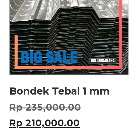
Bondek Tebal 1 mm
H
Rp
235,000.00
H
a
Rp
210,000.00