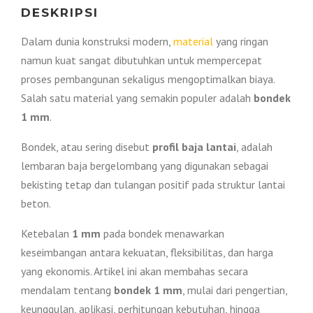
n
a
DESKRIPSI
i
a
Dalam dunia konstruksi modern,
material
yang ringan
namun kuat sangat dibutuhkan untuk mempercepat
a
d
proses pembangunan sekaligus mengoptimalkan biaya.
Salah satu material yang semakin populer adalah
bondek
d
a
1 mm
.
a
l
Bondek, atau sering disebut
profil baja lantai
, adalah
lembaran baja bergelombang yang digunakan sebagai
l
a
bekisting tetap dan tulangan positif pada struktur lantai
beton.
a
h
Ketebalan
1 mm
pada bondek menawarkan
keseimbangan antara kekuatan, fleksibilitas, dan harga
h
:
yang ekonomis. Artikel ini akan membahas secara
:
R
mendalam tentang
bondek 1 mm
, mulai dari pengertian,
keunggulan, aplikasi, perhitungan kebutuhan, hingga