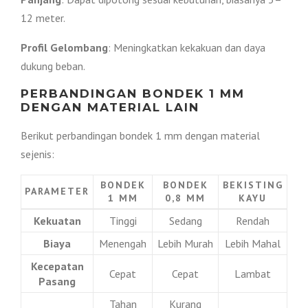
12 meter.
0
.
Profil Gelombang
: Meningkatkan kekakuan dan daya
.
0
dukung beban.
0
0
PERBANDINGAN BONDEK 1 MM
DENGAN MATERIAL LAIN
0
.
Berikut perbandingan bondek 1 mm dengan material
sejenis:
.
BONDEK
BONDEK
BEKISTING
PARAMETER
1 MM
0,8 MM
KAYU
Kekuatan
Tinggi
Sedang
Rendah
Biaya
Menengah
Lebih Murah
Lebih Mahal
Kecepatan
Cepat
Cepat
Lambat
Pasang
Tahan
Kurang