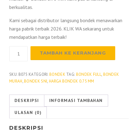
berkualitas.
Kami sebagai distributor langsung bondek menawarkan
harga pabrik terbaik 2026. KLIK WA sekarang untuk
mendapatkan harga terbaik!
Kuantitas
TAMBAH KE KERANJANG
Bondek
Tebal
0.75
SKU:
B075
KATEGORI:
BONDEK
TAG:
BONDEK FULL
,
BONDEK
MURAH
,
BONDEK SNI
,
HARGA BONDEK 0.75 MM
mm
DESKRIPSI
INFORMASI TAMBAHAN
ULASAN (0)
DESKRIPSI