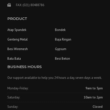
FAX: (021) 80488786
PRODUCT
Atap Spandek
Bondek
Genteng Metal
Baja Ringan
Besi Wiremesh
Gypsum
Batu Bata
Besi Beton
BUSINESS HOURS
Our support available to help you 24 hours a day, seven days a week.
Monday-Friday:
9am to 5pm
Saturday:
10am to 2pm
Sunday:
Closed