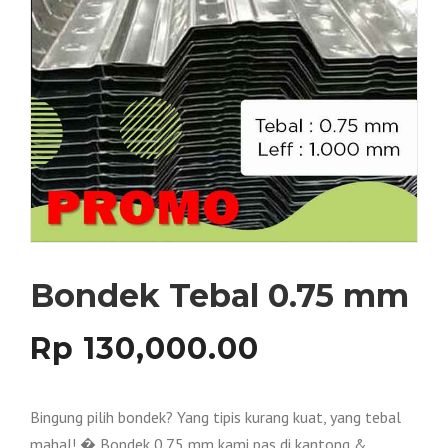
Bondek Tebal 0.75 mm
Rp
130,000.00
Bingung pilih bondek? Yang tipis kurang kuat, yang tebal
mahal! � Bondek 0.75 mm kami pas di kantong &