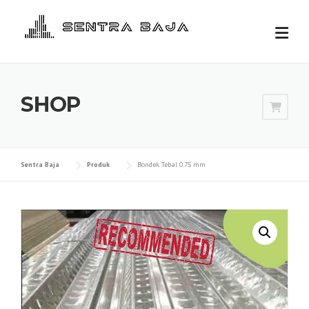
Skip
to
content
SHOP
Sentra Baja
Produk
Bondek Tebal 0.75 mm