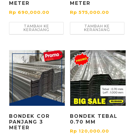
METER
METER
Rp
690,000.00
Rp
575,000.00
TAMBAH KE
TAMBAH KE
KERANJANG
KERANJANG
BONDEK COR
BONDEK TEBAL
PANJANG 3
0.70 MM
METER
Rp
120,000.00