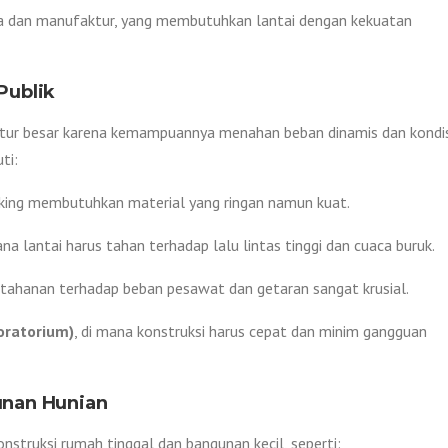
baja dan manufaktur, yang membutuhkan lantai dengan kekuatan
 Publik
uktur besar karena kemampuannya menahan beban dinamis dan kondis
ti:
ecking membutuhkan material yang ringan namun kuat.
ana lantai harus tahan terhadap lalu lintas tinggi dan cuaca buruk.
etahanan terhadap beban pesawat dan getaran sangat krusial.
oratorium)
, di mana konstruksi harus cepat dan minim gangguan
unan Hunian
nstruksi rumah tinggal dan bangunan kecil, seperti: