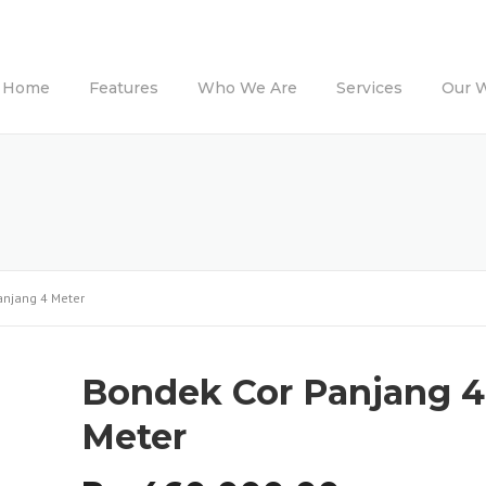
Home
Features
Who We Are
Services
Our 
anjang 4 Meter
Bondek Cor Panjang 4
Meter