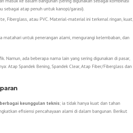
i masuk ke dalam bangunan (sering digunakan sebagai kombinasi
u sebagai atap penuh untuk kanopi/garasi).
, Fiberglass, atau PVC. Material-material ini terkenal ringan, kuat
a matahari untuk penerangan alami, mengurangi kelembaban, dan
fik. Namun, ada beberapa nama lain yang sering digunakan di pasar,
a: Atap Spandek Bening, Spandek Clear, Atap Fiber/Fiberglass dan
sparan
berbagai keunggulan teknis
; ia tidak hanya kuat dan tahan
ngkatkan efisiensi pencahayaan alami di dalam bangunan. Berikut