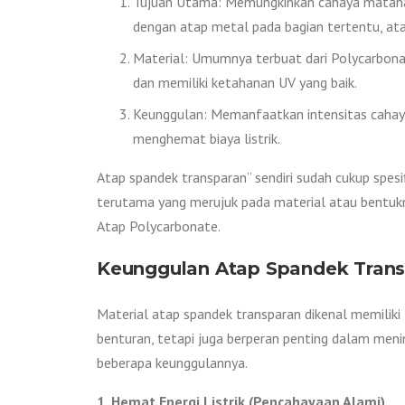
Tujuan Utama: Memungkinkan cahaya matahar
dengan atap metal pada bagian tertentu, ata
Material: Umumnya terbuat dari Polycarbonate
dan memiliki ketahanan UV yang baik.
Keunggulan: Memanfaatkan intensitas cahay
menghemat biaya listrik.
Atap spandek transparan” sendiri sudah cukup spesi
terutama yang merujuk pada material atau bentukny
Atap Polycarbonate.
Keunggulan Atap Spandek Tran
Material atap spandek transparan dikenal memiliki
benturan, tetapi juga berperan penting dalam meni
beberapa keunggulannya.
1. Hemat Energi Listrik (Pencahayaan Alami)