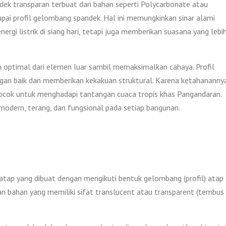
ek transparan terbuat dari bahan seperti Polycarbonate atau
upai profil gelombang spandek. Hal ini memungkinkan sinar alami
rgi listrik di siang hari, tetapi juga memberikan suasana yang lebi
optimal dari elemen luar sambil memaksimalkan cahaya. Profil
gan baik dan memberikan kekakuan struktural. Karena ketahananny
 cocok untuk menghadapi tantangan cuaca tropis khas Pangandaran.
odern, terang, dan fungsional pada setiap bangunan.
atap yang dibuat dengan mengikuti bentuk gelombang (profil) atap
bahan yang memiliki sifat translucent atau transparent (tembus