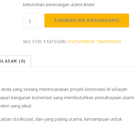
kebutuhan penerangan alami Anda!
Kuantitas
TAMBAH KE KERANJANG
Harga
Spandek
Transparan
SKU:
ST05-3
KATEGORI:
ATAP SPANDEK TRANSPARAN
Pangandaran
2026
ULASAN (0)
 Anda yang sedang merencanakan proyek konstruksi di wilayah
 maupun bangunan komersial yang membutuhkan pencahayaan alami
dern yang ideal.
kuatan struktural, dan yang paling utama, kemampuan untuk