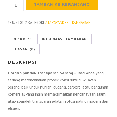
Kuantitas
TAMBAH KE KERANJANG
Harga
Spandek
Transparan
SKU:
ST03-2
KATEGORI:
ATAP SPANDEK TRANSPARAN
Serang
Banten
DESKRIPSI
INFORMASI TAMBAHAN
2026
ULASAN (0)
DESKRIPSI
Harga Spandek Transparan Serang
– Bagi Anda yang
sedang merencanakan proyek konstruksi di wilayah
Serang, baik untuk hunian, gudang, carport, atau bangunan
komersial yang ingin memaksimalkan pencahayaan alami,
atap spandek transparan adalah solusi paling modern dan
efisien.