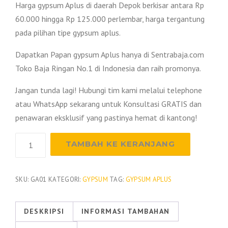
Harga gypsum Aplus di daerah Depok berkisar antara Rp
60.000 hingga Rp 125.000 perlembar, harga tergantung
pada pilihan tipe gypsum aplus.
Dapatkan Papan gypsum Aplus hanya di Sentrabaja.com
Toko Baja Ringan No.1 di Indonesia dan raih promonya.
Jangan tunda lagi! Hubungi tim kami melalui telephone
atau WhatsApp sekarang untuk Konsultasi GRATIS dan
penawaran eksklusif yang pastinya hemat di kantong!
Kuantitas
TAMBAH KE KERANJANG
Harga
Gypsum
Aplus
SKU:
GA01
KATEGORI:
GYPSUM
TAG:
GYPSUM APLUS
Depok
2026
DESKRIPSI
INFORMASI TAMBAHAN