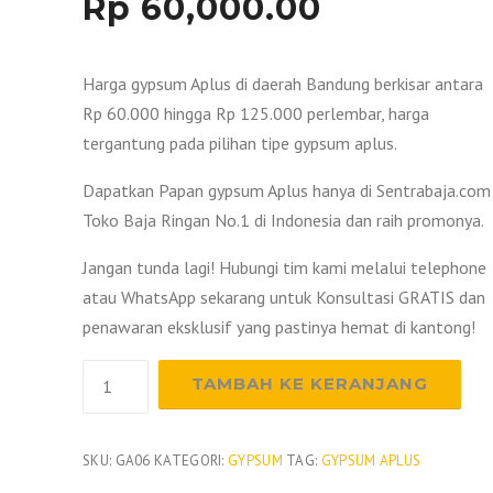
Rp
60,000.00
Harga gypsum Aplus di daerah Bandung berkisar antara
Rp 60.000 hingga Rp 125.000 perlembar, harga
tergantung pada pilihan tipe gypsum aplus.
Dapatkan Papan gypsum Aplus hanya di Sentrabaja.com
Toko Baja Ringan No.1 di Indonesia dan raih promonya.
Jangan tunda lagi! Hubungi tim kami melalui telephone
atau WhatsApp sekarang untuk Konsultasi GRATIS dan
penawaran eksklusif yang pastinya hemat di kantong!
Kuantitas
TAMBAH KE KERANJANG
Harga
Gypsum
Aplus
SKU:
GA06
KATEGORI:
GYPSUM
TAG:
GYPSUM APLUS
Bandung