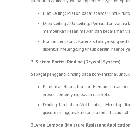
Ini adalah aplikasi yang paling umum. Gypsum Aplus
Flat Ceiling: Plafon datar standar untuk rum
Drop Ceiling / Up Ceiling: Pembuatan varias
memberikan kesan mewah dan kedalaman vis
Plafon Lengkung: Karena sifatnya yang sediki
dibentuk melengkung untuk desain interior yan
2. Sistem Partisi Dinding (Drywall System)
Sebagai pengganti dinding bata konvensional untu
Pembatas Ruang Kantor: Memungkinkan penat
proses semen yang basah dan kotor.
Dinding Tambahan (Wall Lining): Menutup di
gipsum menggunakan rangka metal atau adhes
3. Area Lembap (Moisture Resistant Application