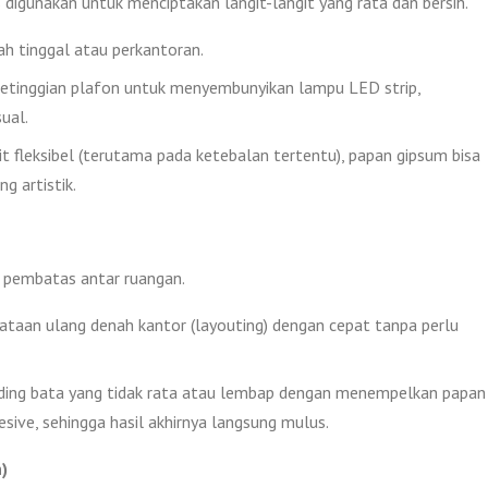
 digunakan untuk menciptakan langit-langit yang rata dan bersih.
ah tinggal atau perkantoran.
i ketinggian plafon untuk menyembunyikan lampu LED strip,
ual.
t fleksibel (terutama pada ketebalan tertentu), papan gipsum bisa
g artistik.
k pembatas antar ruangan.
aan ulang denah kantor (layouting) dengan cepat tanpa perlu
nding bata yang tidak rata atau lembap dengan menempelkan papan
ive, sehingga hasil akhirnya langsung mulus.
)