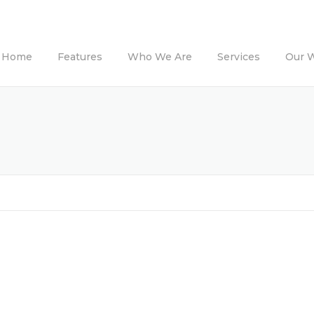
Home
Features
Who We Are
Services
Our 