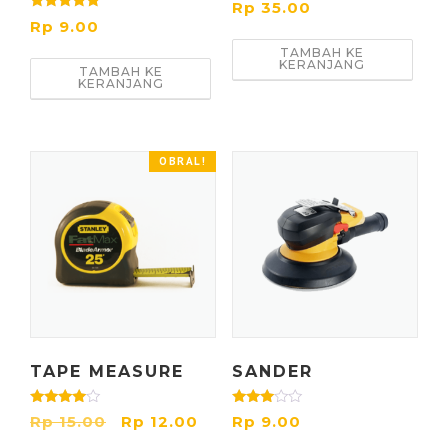
Dinilai
Rp
35.00
3.00
Dinilai
Rp
9.00
dari 5
5.00
dari 5
TAMBAH KE
KERANJANG
TAMBAH KE
KERANJANG
OBRAL!
TAPE MEASURE
SANDER
Dinilai
Dinilai
H
H
Rp
15.00
Rp
12.00
Rp
9.00
4.00
3.00
dari 5
dari 5
a
a