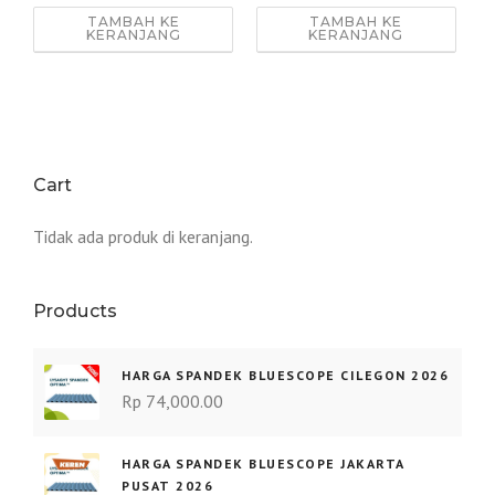
TAMBAH KE
TAMBAH KE
r
r
KERANJANG
KERANJANG
g
g
a
a
a
s
s
a
l
a
Cart
i
t
n
i
Tidak ada produk di keranjang.
y
n
a
i
a
a
Products
d
d
a
a
HARGA SPANDEK BLUESCOPE CILEGON 2026
l
l
Rp
74,000.00
a
a
h
h
HARGA SPANDEK BLUESCOPE JAKARTA
:
:
PUSAT 2026
R
R