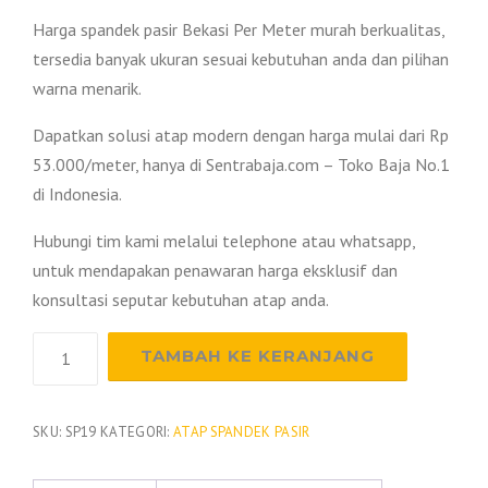
Harga spandek pasir Bekasi Per Meter murah berkualitas,
tersedia banyak ukuran sesuai kebutuhan anda dan pilihan
warna menarik.
Dapatkan solusi atap modern dengan harga mulai dari Rp
53.000/meter, hanya di Sentrabaja.com – Toko Baja No.1
di Indonesia.
Hubungi tim kami melalui telephone atau whatsapp,
untuk mendapakan penawaran harga eksklusif dan
konsultasi seputar kebutuhan atap anda.
Kuantitas
TAMBAH KE KERANJANG
Harga
Spandek
Pasir
SKU:
SP19
KATEGORI:
ATAP SPANDEK PASIR
Pangandaran