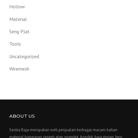
Hollow
Material
Seng Plat
Tools
Uncategorized
Wiremesh
ABOUT US
Sentra Baja merupakan web penjualan berbagai macam bahan
material bangunan seperti atap spandek, bondek, baja ringan, besi