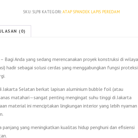
Spandek
Lapis
SKU:
SLP8
KATEGORI:
ATAP SPANDEK LAPIS PEREDAM
Peredam
Jakarta
ULASAN (0)
Selatan
2026
– Bagi Anda yang sedang merencanakan proyek konstruksi di wilay
asi) hadir sebagai solusi cerdas yang menggabungkan fungsi proteksi
gi.
 Jakarta Selatan berkat lapisan aluminium bubble foil (atau
panas matahari—sangat penting mengingat suhu tinggi di Jakarta
n material ini menciptakan lingkungan interior yang lebih nyaman
n.
a panjang yang meningkatkan kualitas hidup penghuni dan efisiensi
tan.