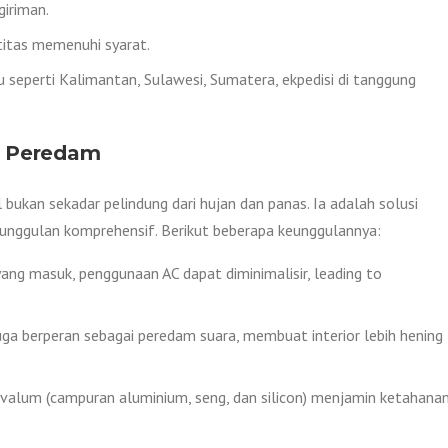
iriman.
titas memenuhi syarat.
 seperti Kalimantan, Sulawesi, Sumatera, ekpedisi di tanggung
s Peredam
bukan sekadar pelindung dari hujan dan panas. Ia adalah solusi
unggulan komprehensif. Berikut beberapa keunggulannya:
ang masuk, penggunaan AC dapat diminimalisir, leading to
juga berperan sebagai peredam suara, membuat interior lebih hening
alvalum (campuran aluminium, seng, dan silicon) menjamin ketahana