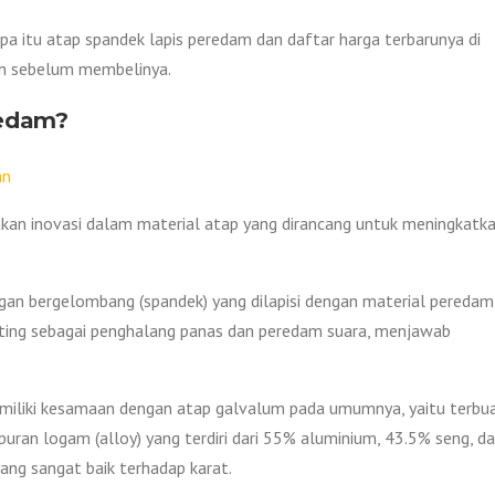
 itu atap spandek lapis peredam dan daftar harga terbarunya di
an sebelum membelinya.
redam?
kan inovasi dalam material atap yang dirancang untuk meningkatk
ringan bergelombang (spandek) yang dilapisi dengan material peredam
penting sebagai penghalang panas dan peredam suara, menjawab
emiliki kesamaan dengan atap galvalum pada umumnya, yaitu terbu
mpuran logam (alloy) yang terdiri dari 55% aluminium, 43.5% seng, d
ang sangat baik terhadap karat.