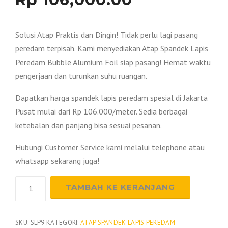
Solusi Atap Praktis dan Dingin! Tidak perlu lagi pasang
peredam terpisah. Kami menyediakan Atap Spandek Lapis
Peredam Bubble Alumium Foil siap pasang! Hemat waktu
pengerjaan dan turunkan suhu ruangan.
Dapatkan harga spandek lapis peredam spesial di Jakarta
Pusat mulai dari Rp 106.000/meter. Sedia berbagai
ketebalan dan panjang bisa sesuai pesanan.
Hubungi Customer Service kami melalui telephone atau
whatsapp sekarang juga!
Kuantitas
TAMBAH KE KERANJANG
Harga
Spandek
Lapis
SKU:
SLP9
KATEGORI:
ATAP SPANDEK LAPIS PEREDAM