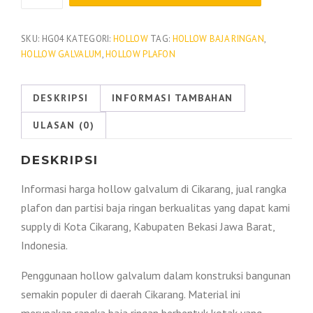
Harga
Hollow
Galvalum
SKU:
HG04
KATEGORI:
HOLLOW
TAG:
HOLLOW BAJA RINGAN
,
HOLLOW GALVALUM
,
HOLLOW PLAFON
Cikarang
2026
DESKRIPSI
INFORMASI TAMBAHAN
ULASAN (0)
DESKRIPSI
Informasi harga hollow galvalum di Cikarang, jual rangka
plafon dan partisi baja ringan berkualitas yang dapat kami
supply di Kota Cikarang, Kabupaten Bekasi Jawa Barat,
Indonesia.
Penggunaan hollow galvalum dalam konstruksi bangunan
semakin populer di daerah Cikarang. Material ini