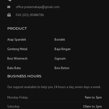
office.pratamabaja@gmail.com
FAX: (021) 80488786
PRODUCT
Atap Spandek
Bondek
Genteng Metal
Baja Ringan
Besi Wiremesh
Gypsum
Batu Bata
Besi Beton
BUSINESS HOURS
Our support available to help you 24 hours a day, seven days a week.
Monday-Friday:
9am to 5pm
Saturday:
10am to 2pm