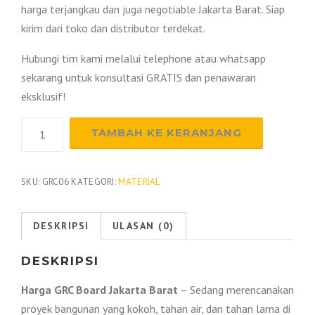
harga terjangkau dan juga negotiable Jakarta Barat. Siap
kirim dari toko dan distributor terdekat.
Hubungi tim kami melalui telephone atau whatsapp
sekarang untuk konsultasi GRATIS dan penawaran
eksklusif!
Kuantitas
TAMBAH KE KERANJANG
Harga
Grc
Board
SKU:
GRC06
KATEGORI:
MATERIAL
Jakarta
Barat
DESKRIPSI
ULASAN (0)
2025
DESKRIPSI
Harga GRC Board Jakarta Barat
– Sedang merencanakan
proyek bangunan yang kokoh, tahan air, dan tahan lama di