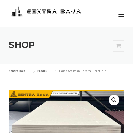
Skip
to
content
SHOP
Sentra Baja
Produk
Harga Grc Board Jakarta Barat 2025