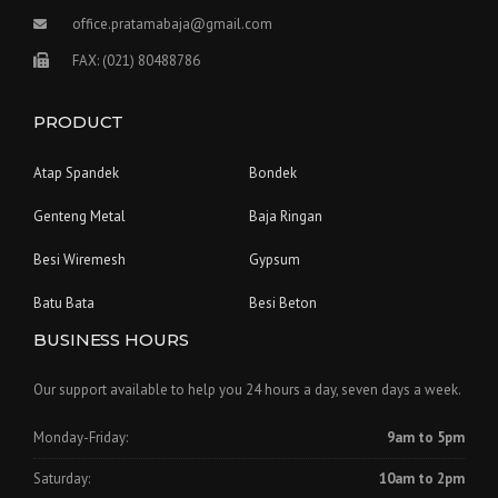
office.pratamabaja@gmail.com
FAX: (021) 80488786
PRODUCT
Atap Spandek
Bondek
Genteng Metal
Baja Ringan
Besi Wiremesh
Gypsum
Batu Bata
Besi Beton
BUSINESS HOURS
Our support available to help you 24 hours a day, seven days a week.
Monday-Friday:
9am to 5pm
Saturday:
10am to 2pm