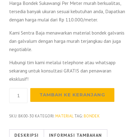
Harga Bondek Sukawangi Per Meter murah berkualitas,
tersedia banyak ukuran sesuai kebutuhan anda, Dapatkan
dengan harga mulai dari Rp 110.000/meter.
Kami Sentra Baja menawarkan material bondek galvanis
dan galvalum dengan harga murah terjangkau dan juga
negotiable.
Hubungi tim kami melalui telephone atau whatsapp
sekarang untuk konsultasi GRATIS dan penawaran
eksklusif!
Kuantitas
TAMBAH KE KERANJANG
Harga
Bondek
Sukawangi
SKU:
BK00-30
KATEGORI:
MATERIAL
TAG:
BONDEK
2026
DESKRIPSI
INFORMASI TAMBAHAN