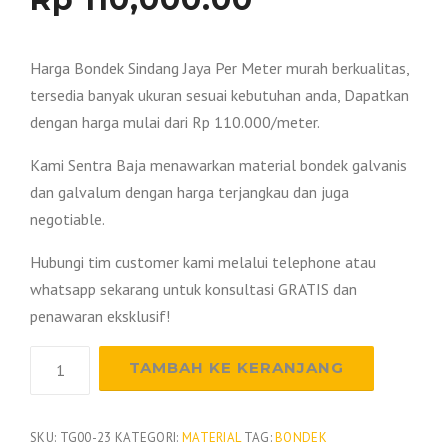
Harga Bondek Sindang Jaya Per Meter murah berkualitas,
tersedia banyak ukuran sesuai kebutuhan anda, Dapatkan
dengan harga mulai dari Rp 110.000/meter.
Kami Sentra Baja menawarkan material bondek galvanis
dan galvalum dengan harga terjangkau dan juga
negotiable.
Hubungi tim customer kami melalui telephone atau
whatsapp sekarang untuk konsultasi GRATIS dan
penawaran eksklusif!
Kuantitas
TAMBAH KE KERANJANG
Harga
Bondek
Sindang
SKU:
TG00-23
KATEGORI:
MATERIAL
TAG:
BONDEK