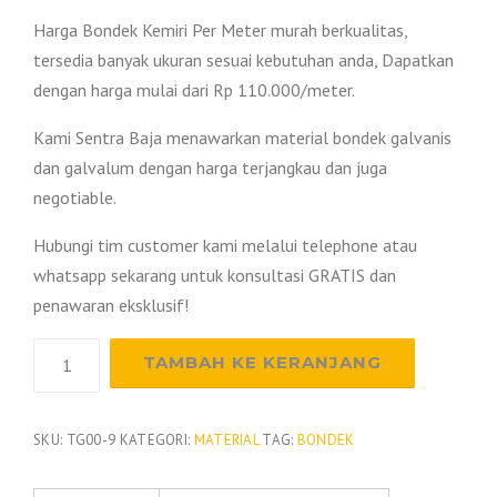
Harga Bondek Kemiri Per Meter murah berkualitas,
tersedia banyak ukuran sesuai kebutuhan anda, Dapatkan
dengan harga mulai dari Rp 110.000/meter.
Kami Sentra Baja menawarkan material bondek galvanis
dan galvalum dengan harga terjangkau dan juga
negotiable.
Hubungi tim customer kami melalui telephone atau
whatsapp sekarang untuk konsultasi GRATIS dan
penawaran eksklusif!
Kuantitas
TAMBAH KE KERANJANG
Harga
Bondek
Kemiri
SKU:
TG00-9
KATEGORI:
MATERIAL
TAG:
BONDEK
2026