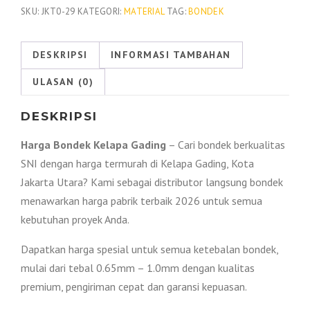
Kelapa
SKU:
JKT0-29
KATEGORI:
MATERIAL
TAG:
BONDEK
Gading
2026
DESKRIPSI
INFORMASI TAMBAHAN
|
ULASAN (0)
Harga
Promo
DESKRIPSI
!!!
Harga Bondek Kelapa Gading
– Cari bondek berkualitas
SNI dengan harga termurah di Kelapa Gading, Kota
Jakarta Utara? Kami sebagai distributor langsung bondek
menawarkan harga pabrik terbaik 2026 untuk semua
kebutuhan proyek Anda.
Dapatkan harga spesial untuk semua ketebalan bondek,
mulai dari tebal 0.65mm – 1.0mm dengan kualitas
premium, pengiriman cepat dan garansi kepuasan.