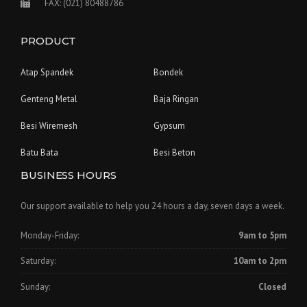
FAX: (021) 80488786
PRODUCT
Atap Spandek
Bondek
Genteng Metal
Baja Ringan
Besi Wiremesh
Gypsum
Batu Bata
Besi Beton
BUSINESS HOURS
Our support available to help you 24 hours a day, seven days a week.
Monday-Friday:
9am to 5pm
Saturday:
10am to 2pm
Sunday:
Closed