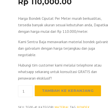
Rp
110,000.00
Harga Bondek Ciputat Per Meter murah berkualitas,
tersedia banyak ukuran sesuai kebutuhan anda, Dapatka
dengan harga mulai dari Rp 110.000/meter.
Kami Sentra Baja menawarkan material bondek galvani
dan galvalum dengan harga terjangkau dan juga
negotiable.
Hubungi tim customer kami melalui telephone atau
whatsapp sekarang untuk konsultasi GRATIS dan
penawaran eksklusif!
Kuantitas
TAMBAH KE KERANJANG
Harga
Bondek
Ciputat
SKU:
TG00-41
KATEGORI:
MATERIAL
TAG:
BONDEK