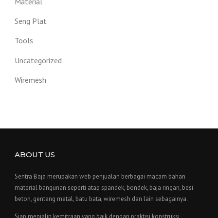
Material
Seng Plat
Tools
Uncategorized
Wiremesh
ABOUT US
Sentra Baja merupakan web penjualan berbagai macam bahan
material bangunan seperti atap spandek, bondek, baja ringan, besi
beton, genteng metal, batu bata, wiremesh dan lain sebagainya.
Siap menjalin kemitraan yang baik dengan praktisi konstruksi