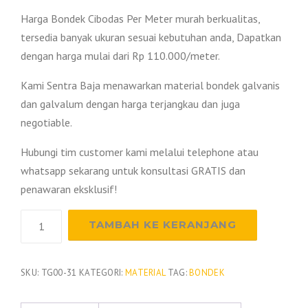
Harga Bondek Cibodas Per Meter murah berkualitas,
tersedia banyak ukuran sesuai kebutuhan anda, Dapatkan
dengan harga mulai dari Rp 110.000/meter.
Kami Sentra Baja menawarkan material bondek galvanis
dan galvalum dengan harga terjangkau dan juga
negotiable.
Hubungi tim customer kami melalui telephone atau
whatsapp sekarang untuk konsultasi GRATIS dan
penawaran eksklusif!
Kuantitas
TAMBAH KE KERANJANG
Harga
Bondek
Cibodas
SKU:
TG00-31
KATEGORI:
MATERIAL
TAG:
BONDEK
2026