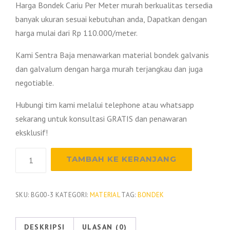
Harga Bondek Cariu Per Meter murah berkualitas tersedia
banyak ukuran sesuai kebutuhan anda, Dapatkan dengan
harga mulai dari Rp 110.000/meter.
Kami Sentra Baja menawarkan material bondek galvanis
dan galvalum dengan harga murah terjangkau dan juga
negotiable.
Hubungi tim kami melalui telephone atau whatsapp
sekarang untuk konsultasi GRATIS dan penawaran
eksklusif!
Kuantitas
TAMBAH KE KERANJANG
Harga
Bondek
Cariu
SKU:
BG00-3
KATEGORI:
MATERIAL
TAG:
BONDEK
2026
DESKRIPSI
ULASAN (0)