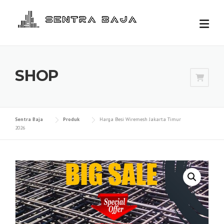
Skip
to
content
SHOP
Sentra Baja
Produk
Harga Besi Wiremesh Jakarta Timur
2026