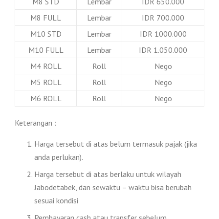
M8 STD
Lembar
IDR 650.000
M8 FULL
Lembar
IDR 700.000
M10 STD
Lembar
IDR 1000.000
M10 FULL
Lembar
IDR 1.050.000
M4 ROLL
Roll
Nego
M5 ROLL
Roll
Nego
M6 ROLL
Roll
Nego
Keterangan :
Harga tersebut di atas belum termasuk pajak (jika
anda perlukan).
Harga tersebut di atas berlaku untuk wilayah
Jabodetabek, dan sewaktu – waktu bisa berubah
sesuai kondisi
Pembayaran cash atau transfer sebelum