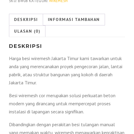
Wiremesh
SKU:
BW08
KATEGORI:
WIREMESH
Jakarta
Timur
DESKRIPSI
INFORMASI TAMBAHAN
2026
ULASAN (0)
DESKRIPSI
Harga besi wiremesh Jakarta Timur kami tawarkan untuk
anda yang merencanakan proyek pengecoran jalan, lantai
pabrik, atau struktur bangunan yang kokoh di daerah
Jakarta Timur.
Besi wiremesh cor merupakan solusi perkuatan beton
modern yang dirancang untuk mempercepat proses
instalasi di lapangan secara signifikan.
Dibandingkan dengan perakitan besi tulangan manual
yang memakan waktu, wiremesh menawarkan kepraktisan