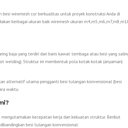
 besi wiremesh cor berkualitas untuk proyek konstruksi Anda di
ediakan berbagai ukuran baik wiremesh ukuran m4,m5,m6,m7,m8,m1
ing baja yang terdiri dari baris kawat tembaga atau besi yang salin
pot welding). Struktur ini membentuk pola kotak-kotak (anyaman)
n alternatif utama pengganti besi tulangan konvensional (besi
cara waktu.
mi?
g mengutamakan kecepatan kerja dan kekuatan struktur. Berikut
ibandingkan besi tulangan konvensional: