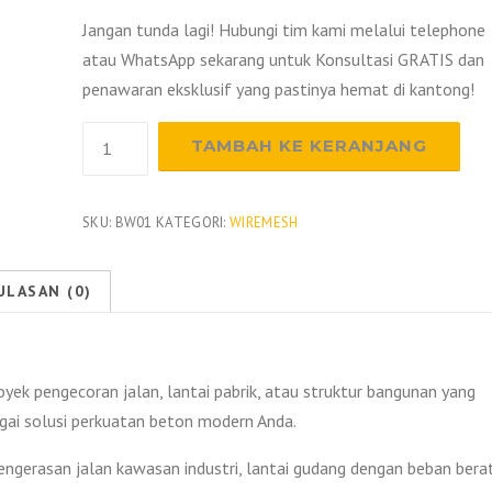
Jangan tunda lagi! Hubungi tim kami melalui telephone
atau WhatsApp sekarang untuk Konsultasi GRATIS dan
penawaran eksklusif yang pastinya hemat di kantong!
Kuantitas
TAMBAH KE KERANJANG
Harga
Besi
Wiremesh
SKU:
BW01
KATEGORI:
WIREMESH
Bekasi
2026
ULASAN (0)
ek pengecoran jalan, lantai pabrik, atau struktur bangunan yang
agai solusi perkuatan beton modern Anda.
pengerasan jalan kawasan industri, lantai gudang dengan beban berat