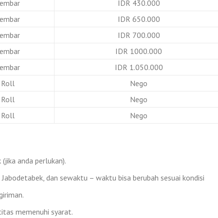
embar
IDR 430.000
embar
IDR 650.000
embar
IDR 700.000
embar
IDR 1000.000
embar
IDR 1.050.000
Roll
Nego
Roll
Nego
Roll
Nego
(jika anda perlukan).
h Jabodetabek, dan sewaktu – waktu bisa berubah sesuai kondisi
iriman.
titas memenuhi syarat.