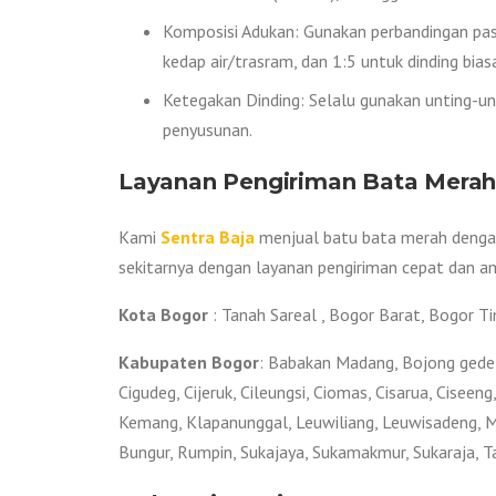
Komposisi Adukan: Gunakan perbandingan pasi
kedap air/trasram, dan 1:5 untuk dinding biasa
Ketegakan Dinding: Selalu gunakan unting-unt
penyusunan.
Layanan Pengiriman Bata Merah
Kami
Sentra Baja
menjual batu bata merah dengan 
sekitarnya dengan layanan pengiriman cepat dan a
Kota Bogor
: Tanah Sareal , Bogor Barat, Bogor T
Kabupaten Bogor
: Babakan Madang, Bojong gede, 
Cigudeg, Cijeruk, Cileungsi, Ciomas, Cisarua, Ciseen
Kemang, Klapanunggal, Leuwiliang, Leuwisadeng, 
Bungur, Rumpin, Sukajaya, Sukamakmur, Sukaraja, Ta