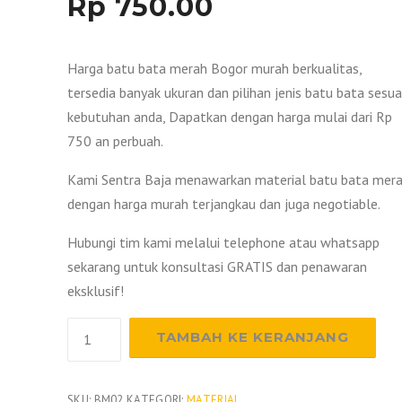
Rp
750.00
Harga batu bata merah Bogor murah berkualitas,
tersedia banyak ukuran dan pilihan jenis batu bata sesua
kebutuhan anda, Dapatkan dengan harga mulai dari Rp
750 an perbuah.
Kami Sentra Baja menawarkan material batu bata mer
dengan harga murah terjangkau dan juga negotiable.
Hubungi tim kami melalui telephone atau whatsapp
sekarang untuk konsultasi GRATIS dan penawaran
eksklusif!
Kuantitas
TAMBAH KE KERANJANG
Harga
Bata
Merah
SKU:
BM02
KATEGORI:
MATERIAL