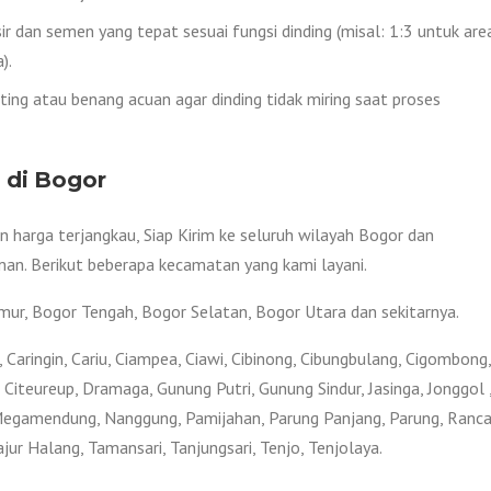
r dan semen yang tepat sesuai fungsi dinding (misal: 1:3 untuk are
).
ing atau benang acuan agar dinding tidak miring saat proses
 di Bogor
harga terjangkau, Siap Kirim ke seluruh wilayah Bogor dan
man. Berikut beberapa kecamatan yang kami layani.
imur, Bogor Tengah, Bogor Selatan, Bogor Utara dan sekitarnya.
Caringin, Cariu, Ciampea, Ciawi, Cibinong, Cibungbulang, Cigombong,
g, Citeureup, Dramaga, Gunung Putri, Gunung Sindur, Jasinga, Jonggol 
Megamendung, Nanggung, Pamijahan, Parung Panjang, Parung, Ranc
jur Halang, Tamansari, Tanjungsari, Tenjo, Tenjolaya.