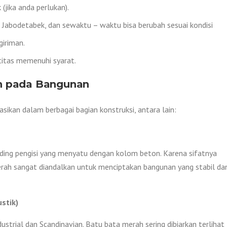
(jika anda perlukan).
h Jabodetabek, dan sewaktu – waktu bisa berubah sesuai kondisi
iriman.
titas memenuhi syarat.
h pada Bangunan
asikan dalam berbagai bagian konstruksi, antara lain:
nding pengisi yang menyatu dengan kolom beton. Karena sifatnya
erah sangat diandalkan untuk menciptakan bangunan yang stabil da
ustik)
ustrial dan Scandinavian. Batu bata merah sering dibiarkan terlihat