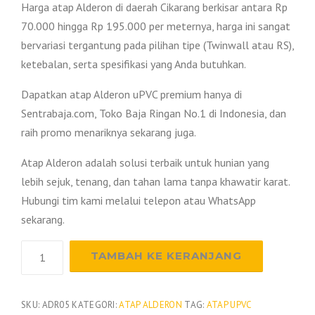
Harga atap Alderon di daerah Cikarang berkisar antara Rp
70.000 hingga Rp 195.000 per meternya, harga ini sangat
bervariasi tergantung pada pilihan tipe (Twinwall atau RS),
ketebalan, serta spesifikasi yang Anda butuhkan.
Dapatkan atap Alderon uPVC premium hanya di
Sentrabaja.com, Toko Baja Ringan No.1 di Indonesia, dan
raih promo menariknya sekarang juga.
Atap Alderon adalah solusi terbaik untuk hunian yang
lebih sejuk, tenang, dan tahan lama tanpa khawatir karat.
Hubungi tim kami melalui telepon atau WhatsApp
sekarang.
Kuantitas
TAMBAH KE KERANJANG
Harga
Atap
Alderon
SKU:
ADR05
KATEGORI:
ATAP ALDERON
TAG:
ATAP UPVC